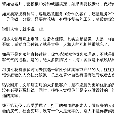
譬如做名片，套模板10分钟就能搞定，如果需要找素材，做特
如果卖家没有利润，客服愿意服务10分钟的客户，还是服务2个小
一分价钱一分货。只要肯花钱，有很多复杂的工艺，材质供你
说到人性，就多说一些。
很多人觉得网上定做，售后有保障。其实这是错觉。人是一样的
买家，感觉自己付钱了就是大爷，人和人的互相尊重就忘了。
如果不是客服的直接过错，你气势汹汹地找客服理论，不就是
客气气的过程。是的，绝大多数情况下，淘宝客服是不敢说话
习惯性花费很多时间去挑选一家性价比卖家或产品的人，往往
锱铢必较的人交往比较累，总是在算计自己有没有吃亏或者占
话说回来，文印店面对的大多数客户，是不愿意为更加优质的
没有必要花冤枉钱。同时，很多人觉得你们是专业做设计的，
适的卖家。
钱不给到位，心受委屈了，打工的知道辞职走人，做服务的人
会的戾气。社会变坏，没有一个人是无辜的。别人不是你爹妈