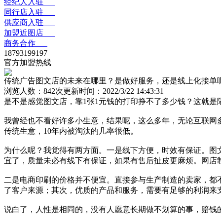
经纪人入驻
同行店入驻
供应商入驻
加盟近图店
商务合作
18793199197
官方加盟热线
传统广告图文店的未来在哪里？是做好服务，还是线上化接单
浏览人数：
842次
更新时间：2022/3/22 14:43:31
是不是感觉图文店，靠1张1元钱的打印挣不了多少钱？这就
我曾经也不看好许多小生意，结果呢，这么多年，无论互联网
传统生意，10年内被淘汰的几率很低。
为什么呢？我觉得有两方面。一是线下方便，时效有保证。图
宜了，质量未必有线下有保证，如果有售后扯皮更麻烦。网店
二是电商印刷的价格并不便宜。直接参与生产制造的卖家，都
了客户来源；其次，优质的产品和服务，需要有足够的利润来
说白了，人性是相同的，没有人愿意长期做不划算的事，赔钱