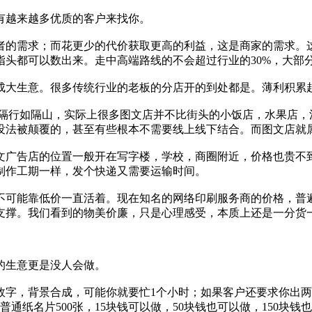
有越来越多优质的客户来找你。
者的需求；而花更少的代价获取更高的利益，这是商家的需求。
指头都可以数出来。走中高端路线的不会超过行业的30%，大部
成大生意。很多传统行业的老板的分店开的到处都是。薄利积累
是隔行如隔山，实际上很多图文店并不比街头的小饭店，水果店，
没法被颠覆的，甚至有些根本不需要线上线下结合。而图文店就属
文广告店的位置一般开在写字楼，学校，商圈附近，价格也贵不
制作工期一样，发个快递又需要运输时间。
不可能靠低价一直活着。现在知名的网络印刷服务商的价格，普
支撑。我们看到的物美价廉，只是心理感受，本质上还是一分货
的生意更是没人会做。
效字，背景合成，可能你就要忙1个小时；如果客户还要求你出
通纸名片500张，15块钱可以做，50块钱也可以做，150块